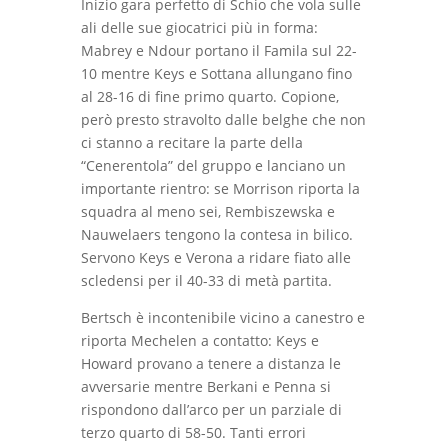
Inizio gara perfetto di Schio che vola sulle
ali delle sue giocatrici più in forma:
Mabrey e Ndour portano il Famila sul 22-
10 mentre Keys e Sottana allungano fino
al 28-16 di fine primo quarto. Copione,
però presto stravolto dalle belghe che non
ci stanno a recitare la parte della
“Cenerentola” del gruppo e lanciano un
importante rientro: se Morrison riporta la
squadra al meno sei, Rembiszewska e
Nauwelaers tengono la contesa in bilico.
Servono Keys e Verona a ridare fiato alle
scledensi per il 40-33 di metà partita.
Bertsch è incontenibile vicino a canestro e
riporta Mechelen a contatto: Keys e
Howard provano a tenere a distanza le
avversarie mentre Berkani e Penna si
rispondono dall’arco per un parziale di
terzo quarto di 58-50. Tanti errori