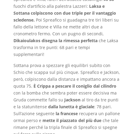
fuochi d’artificio alla palestra Lazzeri:
Laksa e
Sottana colpiscono con due triple per il vantaggio
scledense.
Poi Spreafico si guadagna tre tiri liberi su
fallo della lettone e Villa ne mette altri due a
cronometro fermo. Con un pugno di secondi,
Dikaioulakos disegna la rimessa perfetta
che Laksa
trasforma in tre punti: 68 pari e tempi
supplementari!
Sottana prova a spezzare gli equilibri subito con
Schio che scappa sul più cinque. Spreafico e Jackson,
però, colpiscono dalla distanza e impattano ancora a
quota 75.
È Crippa a pescare il coniglio dal cilindro
con la bomba che sembra poter essere decisiva ma
Gruda commette fallo su
Jackson
al tiro da tre punti
e la statunitense
dalla lunetta è glaciale
: 78 pari.
Sull’azione seguente
la francese
recupera un pallone
ormai perso e
mette il piazzato del più due
che tale
rimane perché la tripla finale di Spreafico si spegne