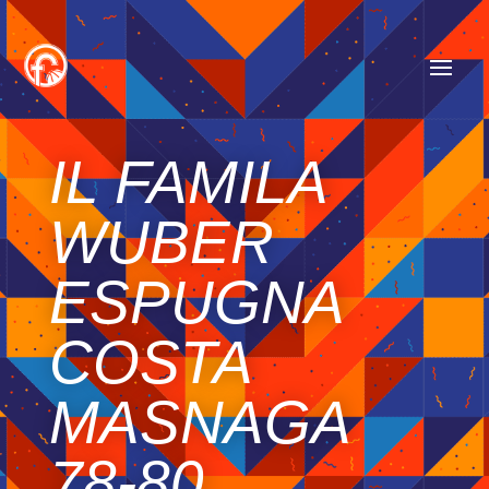
IL FAMILA
WUBER
ESPUGNA
COSTA
MASNAGA
78-80