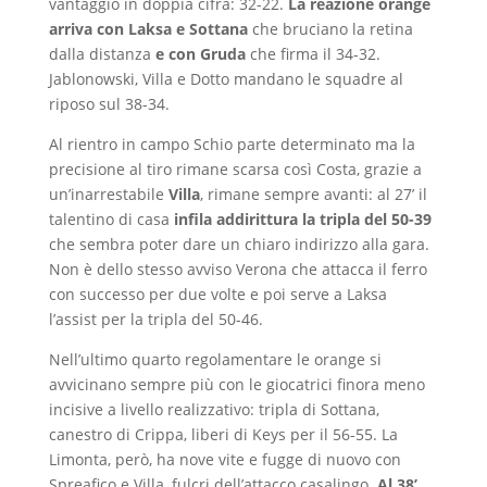
vantaggio in doppia cifra: 32-22.
La reazione orange
arriva con Laksa e Sottana
che bruciano la retina
dalla distanza
e con Gruda
che firma il 34-32.
Jablonowski, Villa e Dotto mandano le squadre al
riposo sul 38-34.
Al rientro in campo Schio parte determinato ma la
precisione al tiro rimane scarsa così Costa, grazie a
un’inarrestabile
Villa
, rimane sempre avanti: al 27’ il
talentino di casa
infila addirittura la tripla del 50-39
che sembra poter dare un chiaro indirizzo alla gara.
Non è dello stesso avviso Verona che attacca il ferro
con successo per due volte e poi serve a Laksa
l’assist per la tripla del 50-46.
Nell’ultimo quarto regolamentare le orange si
avvicinano sempre più con le giocatrici finora meno
incisive a livello realizzativo: tripla di Sottana,
canestro di Crippa, liberi di Keys per il 56-55. La
Limonta, però, ha nove vite e fugge di nuovo con
Spreafico e Villa, fulcri dell’attacco casalingo.
Al 38’