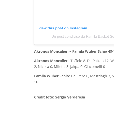
View this post on Instagram
Un post condiviso da Famila Basket S
Akronos Moncalieri – Famila Wuber Schio 49-
Akronos Moncalieri
: Toffolo 8, Da Paixao 12, 
2, Nicora 0, Miletic 3, Jakpa 0, Giacomelli 0
Famila Wuber Schio
: Del Pero 0, Mestdagh 7, S
10
Credit foto: Sergio Verderosa