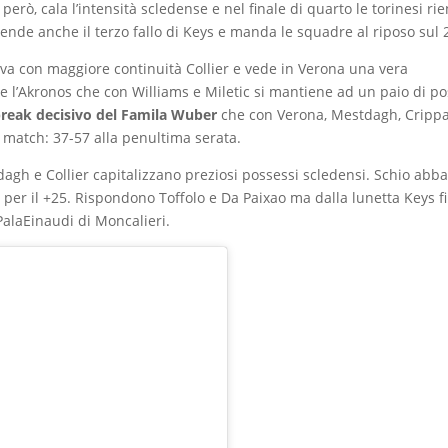
 però, cala l’intensità scledense e nel finale di quarto le torinesi ri
prende anche il terzo fallo di Keys e manda le squadre al riposo sul 
va con maggiore continuità Collier e vede in Verona una vera
ne l’Akronos che con Williams e Miletic si mantiene ad un paio di po
 break decisivo del Famila Wuber
che con Verona, Mestdagh, Crippa
l match: 37-57 alla penultima serata.
agh e Collier capitalizzano preziosi possessi scledensi. Schio abba
e per il +25. Rispondono Toffolo e Da Paixao ma dalla lunetta Keys f
l PalaEinaudi di Moncalieri.