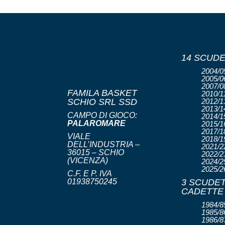
14 SCUDE
2004/05
2005/06
2007/08
FAMILA BASKET
2010/11
SCHIO SRL SSD
2012/13
2013/14
CAMPO DI GIOCO:
2014/15
PALAROMARE
2015/16
2017/18
VIALE
2018/19
DELL’INDUSTRIA –
2021/22
36015 – SCHIO
2022/23
(VICENZA)
2024/25
2025/2
C.F. E P. IVA
01938750245
3 SCUDET
CADETTE
1984/85
1985/86
1986/8