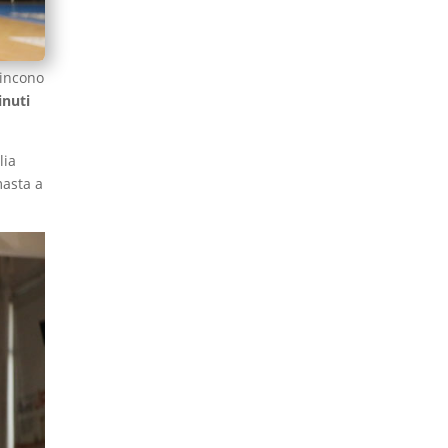
vincono
inuti
lia
asta a