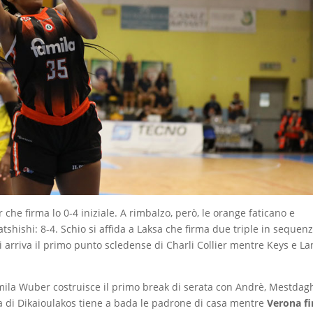
 che firma lo 0-4 iniziale. A rimbalzo, però, le orange faticano e
tshishi: 8-4. Schio si affida a Laksa che firma due triple in sequen
di arriva il primo punto scledense di Charli Collier mentre Keys e La
Famila Wuber costruisce il primo break di serata con Andrè, Mestdagh
na di Dikaioulakos tiene a bada le padrone di casa mentre
Verona fi