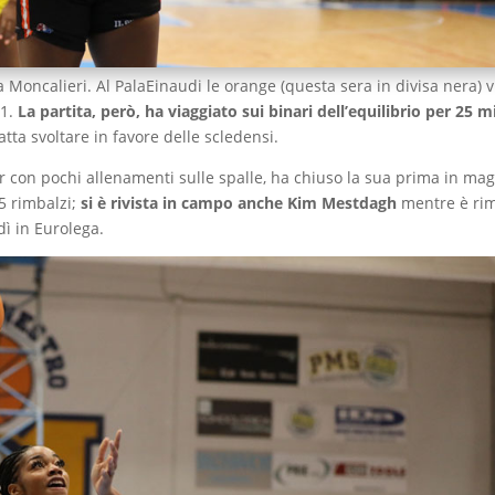
a Moncalieri. Al PalaEinaudi le orange (questa sera in divisa nera) 
A1.
La partita, però, ha viaggiato sui binari dell’equilibrio per 25 m
atta svoltare in favore delle scledensi.
 con pochi allenamenti sulle spalle, ha chiuso la sua prima in mag
5 rimbalzi;
si è rivista in campo anche Kim Mestdagh
mentre è rim
dì in Eurolega.