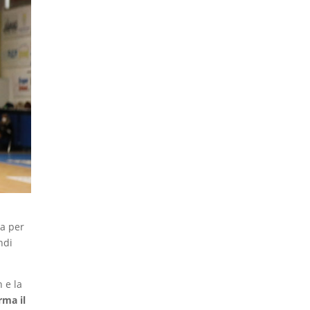
za per
ndi
 e la
rma il