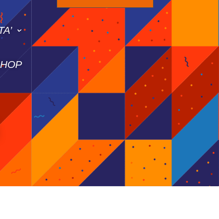
TA’
SHOP