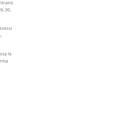
entrano
26-30.
ssessi
,
ssa le
irma