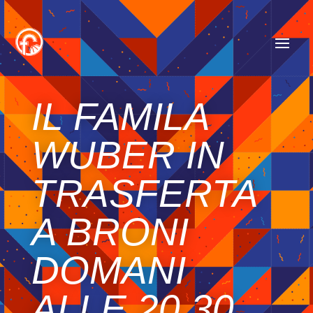
IL FAMILA
WUBER IN
TRASFERTA
A BRONI
DOMANI
ALLE 20.30