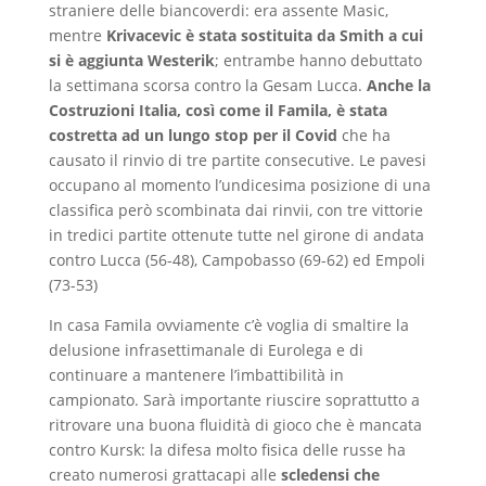
straniere delle biancoverdi: era assente Masic,
mentre
Krivacevic è stata sostituita da Smith a cui
si è aggiunta Westerik
; entrambe hanno debuttato
la settimana scorsa contro la Gesam Lucca.
Anche la
Costruzioni Italia, così come il Famila, è stata
costretta ad un lungo stop per il Covid
che ha
causato il rinvio di tre partite consecutive. Le pavesi
occupano al momento l’undicesima posizione di una
classifica però scombinata dai rinvii, con tre vittorie
in tredici partite ottenute tutte nel girone di andata
contro Lucca (56-48), Campobasso (69-62) ed Empoli
(73-53)
In casa Famila ovviamente c’è voglia di smaltire la
delusione infrasettimanale di Eurolega e di
continuare a mantenere l’imbattibilità in
campionato. Sarà importante riuscire soprattutto a
ritrovare una buona fluidità di gioco che è mancata
contro Kursk: la difesa molto fisica delle russe ha
creato numerosi grattacapi alle
scledensi che