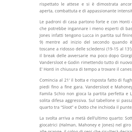
rispettato le attese e si è dimostrata anco
aperta, combattuta e di appassionante intensi
Le padroni di casa partono forte e con Honti 
che potrebbe ingannare i meno esperti di bas
Jones infatti tengono Lucca in partita sul fini
9) mentre ad inizio del secondo quando è 
toscane a ridosso delle scledensi (19-15 al 13′
il break delle avversarie ma poco dopo Giorg
Vandersloot e Godin rimettendo tutto di nuovo i
E’ Honti in chiusura di tempo a trovare il cane
Comincia al 21′ il botta e risposta fatto di f
piedi fino a fine gara. Vandersloot e Mahoney
Famila Schio non gioca la partita perfetta e
solita difesa aggressiva. Sul tabellone si passa
quarto tra “Sloot” e Dotto che inchioda il punte
La svolta arriva a metà dell’ultimo quarto: So
giocatrici (Halman, Mahoney e Jones) nel giro
alle orange, il colpo di reni che risulterà decisi