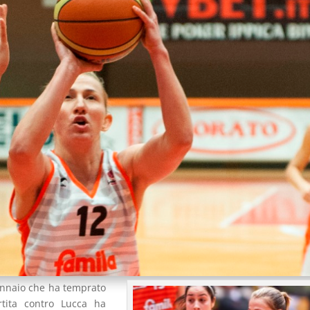
ennaio che ha temprato
rtita contro Lucca ha