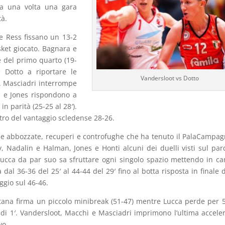
ra una volta una gara
tà.
e Ress fissano un 13-2
ket giocato. Bagnara e
re del primo quarto (19-
Dotto a riportare le
Vandersloot vs Dotto
). Masciadri interrompe
i e Jones rispondono a
n parità (25-25 al 28′).
stro del vantaggio scledense 28-26.
ughe abbozzate, recuperi e controfughe che ha tenuto il PalaCampag
, Nadalin e Halman, Jones e Honti alcuni dei duelli visti sul parq
 Lucca da par suo sa sfruttare ogni singolo spazio mettendo in c
 dal 36-36 del 25′ al 44-44 del 29′ fino al botta risposta in finale d
ggio sul 46-46.
ttana firma un piccolo minibreak (51-47) mentre Lucca perde per 5 
 di 1′. Vandersloot, Macchi e Masciadri imprimono l’ultima accele
vo.