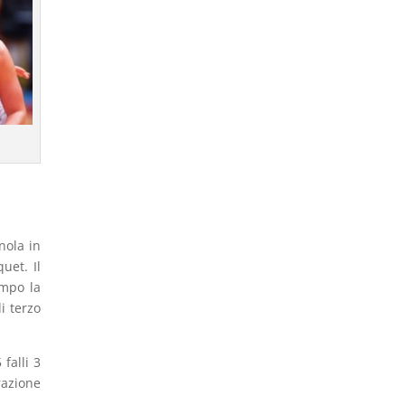
nola in
uet. Il
ampo la
i terzo
falli 3
razione