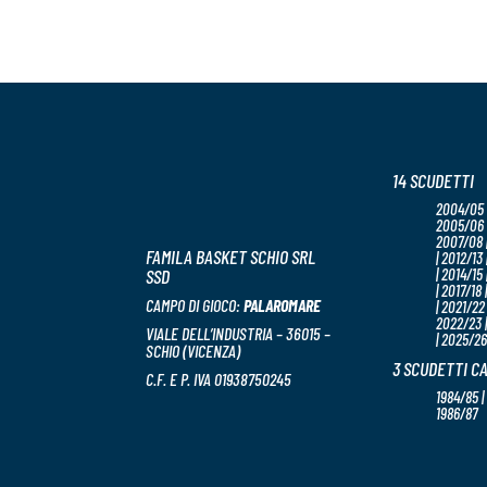
14 SCUDETTI
2004/05 
2005/06 
2007/08 |
FAMILA BASKET SCHIO SRL
| 2012/13 
SSD
| 2014/15 
| 2017/18 
CAMPO DI GIOCO:
PALAROMARE
| 2021/22 
2022/23 
VIALE DELL’INDUSTRIA – 36015 –
| 2025/26
SCHIO (VICENZA)
3 SCUDETTI C
C.F. E P. IVA 01938750245
1984/85 |
1986/87