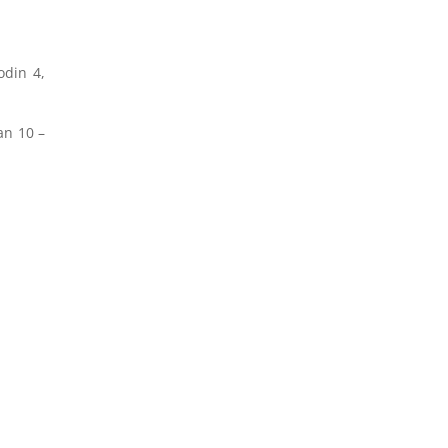
odin 4,
an 10 –