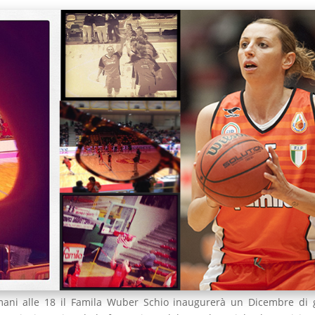
mani alle 18 il Famila Wuber Schio inaugurerà un Dicembre di 