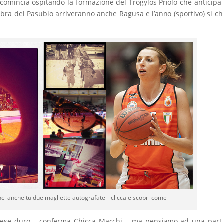
 comincia ospitando la formazione del Trogylos Priolo che anticipa 
ombra del Pasubio arriveranno anche Ragusa e l’anno (sportivo) si c
nci anche tu due magliette autografate – clicca e scopri come
n mese duro – conferma Chicca Macchi – ma pensiamo ad una part