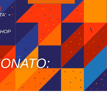
TA’
SHOP
IONATO: