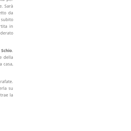
e. Sarà
etto da
 subito
tita in
iderato
 Schio
.
e della
a casa,
rafate.
erla su
trae la