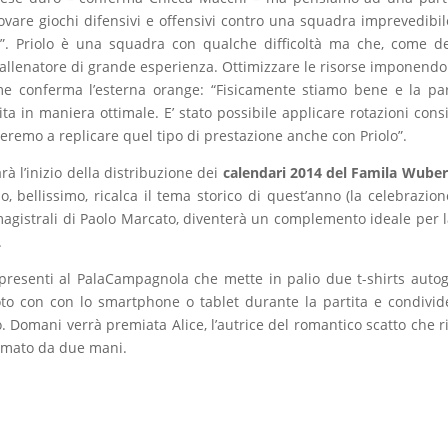
ovare giochi difensivi e offensivi contro una squadra imprevedibil
”. Priolo è una squadra con qualche difficoltà ma che, come d
allenatore di grande esperienza. Ottimizzare le risorse imponendo
me conferma l’esterna orange: “Fisicamente stiamo bene e la par
ita in maniera ottimale. E’ stato possibile applicare rotazioni cons
eremo a replicare quel tipo di prestazione anche con Priolo”.
à l’inizio della distribuzione dei
calendari 2014 del Famila Wuber
, bellissimo, ricalca il tema storico di quest’anno (la celebrazion
i magistrali di Paolo Marcato, diventerà un complemento ideale per l
.
 i presenti al PalaCampagnola che mette in palio due t-shirts autog
oto con con lo smartphone o tablet durante la partita e condivid
 Domani verrà premiata Alice, l’autrice del romantico scatto che ri
ormato da due mani.