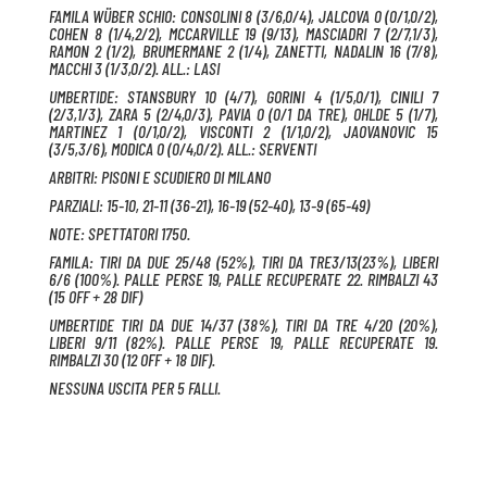
FAMILA WÜBER SCHIO: CONSOLINI 8 (3/6,0/4), JALCOVA 0 (0/1,0/2),
COHEN 8 (1/4,2/2), MCCARVILLE 19 (9/13), MASCIADRI 7 (2/7,1/3),
RAMON 2 (1/2), BRUMERMANE 2 (1/4), ZANETTI, NADALIN 16 (7/8),
MACCHI 3 (1/3,0/2). ALL.: LASI
UMBERTIDE: STANSBURY 10 (4/7), GORINI 4 (1/5,0/1), CINILI 7
(2/3,1/3), ZARA 5 (2/4,0/3), PAVIA 0 (0/1 DA TRE), OHLDE 5 (1/7),
MARTINEZ 1 (0/1,0/2), VISCONTI 2 (1/1,0/2), JAOVANOVIC 15
(3/5,3/6), MODICA 0 (0/4,0/2). ALL.: SERVENTI
ARBITRI: PISONI E SCUDIERO DI MILANO
PARZIALI: 15-10, 21-11 (36-21), 16-19 (52-40), 13-9 (65-49)
NOTE: SPETTATORI 1750.
FAMILA: TIRI DA DUE 25/48 (52%), TIRI DA TRE3/13(23%), LIBERI
6/6 (100%). PALLE PERSE 19, PALLE RECUPERATE 22. RIMBALZI 43
(15 OFF + 28 DIF)
UMBERTIDE TIRI DA DUE 14/37 (38%), TIRI DA TRE 4/20 (20%),
LIBERI 9/11 (82%). PALLE PERSE 19, PALLE RECUPERATE 19.
RIMBALZI 30 (12 OFF + 18 DIF).
NESSUNA USCITA PER 5 FALLI.