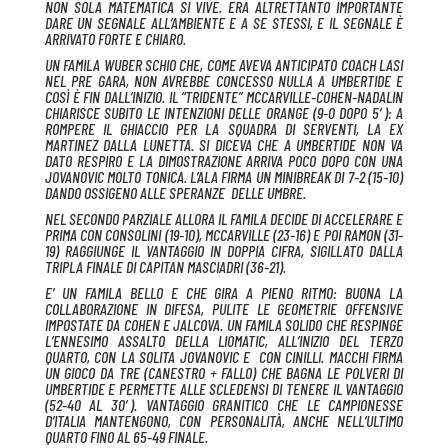
NON SOLA MATEMATICA SI VIVE. ERA ALTRETTANTO IMPORTANTE
DARE UN SEGNALE ALL’AMBIENTE E A SE STESSI, E IL SEGNALE È
ARRIVATO FORTE E CHIARO.
UN FAMILA WUBER SCHIO CHE, COME AVEVA ANTICIPATO COACH LASI
NEL PRE GARA, NON AVREBBE CONCESSO NULLA A UMBERTIDE E
COSÌ È FIN DALL’INIZIO. IL “TRIDENTE” MCCARVILLE-COHEN-NADALIN
CHIARISCE SUBITO LE INTENZIONI DELLE ORANGE (9-0 DOPO 5′): A
ROMPERE IL GHIACCIO PER LA SQUADRA DI SERVENTI, LA EX
MARTINEZ DALLA LUNETTA. SI DICEVA CHE A UMBERTIDE NON VA
DATO RESPIRO E LA DIMOSTRAZIONE ARRIVA POCO DOPO CON UNA
JOVANOVIC MOLTO TONICA. L’ALA FIRMA UN MINIBREAK DI 7-2 (15-10)
DANDO OSSIGENO ALLE SPERANZE DELLE UMBRE.
NEL SECONDO PARZIALE ALLORA IL FAMILA DECIDE DI ACCELERARE E
PRIMA CON CONSOLINI (19-10), MCCARVILLE (23-16) E POI RAMON (31-
19) RAGGIUNGE IL VANTAGGIO IN DOPPIA CIFRA, SIGILLATO DALLA
TRIPLA FINALE DI CAPITAN MASCIADRI (36-21).
E’ UN FAMILA BELLO E CHE GIRA A PIENO RITMO: BUONA LA
COLLABORAZIONE IN DIFESA, PULITE LE GEOMETRIE OFFENSIVE
IMPOSTATE DA COHEN E JALCOVA. UN FAMILA SOLIDO CHE RESPINGE
L’ENNESIMO ASSALTO DELLA LIOMATIC, ALL’INIZIO DEL TERZO
QUARTO, CON LA SOLITA JOVANOVIC E CON CINILLI. MACCHI FIRMA
UN GIOCO DA TRE (CANESTRO + FALLO) CHE BAGNA LE POLVERI DI
UMBERTIDE E PERMETTE ALLE SCLEDENSI DI TENERE IL VANTAGGIO
(52-40 AL 30′). VANTAGGIO GRANITICO CHE LE CAMPIONESSE
D’ITALIA MANTENGONO, CON PERSONALITÀ, ANCHE NELL’ULTIMO
QUARTO FINO AL 65-49 FINALE.