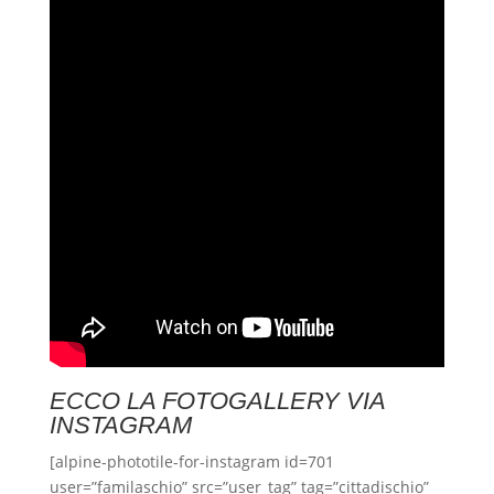
ECCO LA FOTOGALLERY VIA
INSTAGRAM
[alpine-phototile-for-instagram id=701
user=”familaschio” src=”user_tag” tag=”cittadischio”