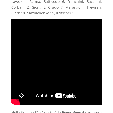
Lavezzini Parma: Battisodo 6, Franchini, Bacchini,
Corbani 2, Giorgi 2, Crudo 7, Marangoni, Trevisan,
Clark 18, Maznichenko 15, Kritscher 9.
Nella finalina 3°-4° posto è la
Reyer Venezia
ad avere