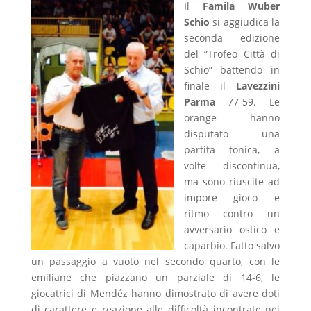
Il
Famila Wuber
Schio
si aggiudica la
seconda edizione
del “Trofeo Città di
Schio” battendo in
finale il
Lavezzini
Parma
77-59. Le
orange hanno
disputato una
partita tonica, a
volte discontinua,
ma sono riuscite ad
impore gioco e
ritmo contro un
avversario ostico e
caparbio. Fatto salvo
un passaggio a vuoto nel secondo quarto, con le
emiliane che piazzano un parziale di 14-6, le
giocatrici di Mendéz hanno dimostrato di avere doti
di carattere e reazione alle difficoltà incontrate nei