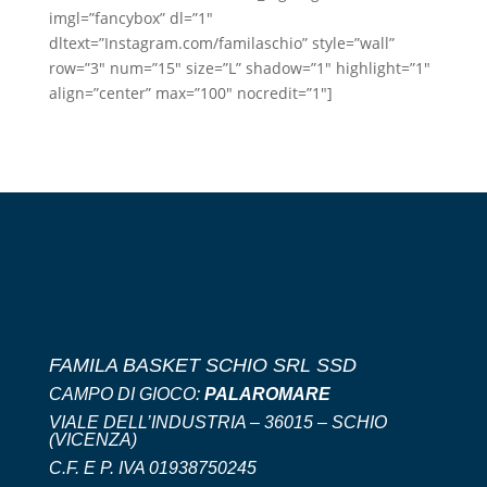
imgl=”fancybox” dl=”1″
dltext=”Instagram.com/familaschio” style=”wall”
row=”3″ num=”15″ size=”L” shadow=”1″ highlight=”1″
align=”center” max=”100″ nocredit=”1″]
FAMILA BASKET SCHIO SRL SSD
CAMPO DI GIOCO:
PALAROMARE
VIALE DELL’INDUSTRIA – 36015 – SCHIO
(VICENZA)
C.F. E P. IVA 01938750245