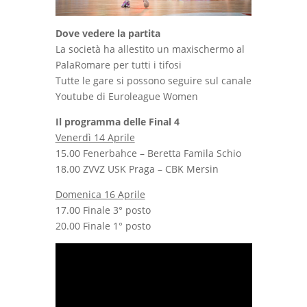
Dove vedere la partita
La società ha allestito un maxischermo al
PalaRomare per tutti i tifosi
Tutte le gare si possono seguire sul canale
Youtube di Euroleague Women
Il programma delle Final 4
Venerdì 14 Aprile
15.00 Fenerbahce – Beretta Famila Schio
18.00 ZVVZ USK Praga – CBK Mersin
Domenica 16 Aprile
17.00 Finale 3° posto
20.00 Finale 1° posto