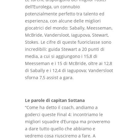
dell’Eurolega, un connubio
potenzialmente perfetto tra talento ed
esperienza, con alcune delle migliori
giocatrici del mondo: Sabally, Meesseman,
McBride, Vandersloot, Iagupova, Stewart,
Stokes. Le cifre di queste fuoriclasse sono
incredibili: guida Stewart a 20 punti di
media, a cui si aggiungono i 15,8 di
Meesseman e i 15 di McBride, oltre ai 12,8
di Sabally e i 12,4 di Iagupova; Vandersloot
sforna 7,5 assist a gara.
Le parole di capitan Sottana
“Come ha detto il coach, andiamo a
goderci queste Final 4: incontriamo le
migliori squadre d’Europa ma proveremo
a dare tutto quello che abbiamo e
vedremo cosa riusciremo a fare. A