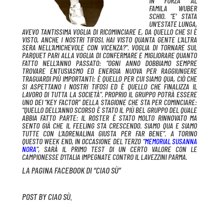
IN FORZA AL
FAMILA WUBER
SCHIO. “E’ STATA
UN’ESTATE LUNGA,
AVEVO TANTISSIMA VOGLIA DI RICOMINCIARE E, DA QUELLO CHE SI È
VISTO, ANCHE I NOSTRI TIFOSI. HAI VISTO QUANTA GENTE L’ALTRA
SERA NELL’AMICHEVOLE CON VICENZA?”. VOGLIA DI TORNARE SUL
PARQUET PARI ALLA VOGLIA DI CONFERMARE E MIGLIORARE QUANTO
FATTO NELL’ANNO PASSATO: “OGNI ANNO DOBBIAMO SEMPRE
TROVARE ENTUSIASMO ED ENERGIA NUOVA PER RAGGIUNGERE
TRAGUARDI PIÙ IMPORTANTI: È QUELLO PER CUI SIAMO QUA, CIÒ CHE
SI ASPETTANO I NOSTRI TIFOSI ED È QUELLO CHE FINALIZZA IL
LAVORO DI TUTTA LA SOCIETÀ”. PROPRIO IL GRUPPO POTRÀ ESSERE
UNO DEI “KEY FACTOR” DELLA STAGIONE CHE STA PER COMINCIARE:
“QUELLO DELL’ANNO SCORSO È STATO IL PIÙ BEL GRUPPO DEL QUALE
ABBIA FATTO PARTE: IL ROSTER È STATO MOLTO RINNOVATO MA
SENTO GIÀ CHE IL FEELING STA CRESCENDO. SIAMO QUA E SIAMO
TUTTE CON L’ADRENALINA GIUSTA PER FAR BENE”. A TORINO
QUESTO WEEK END, IN OCCASIONE DEL TERZO “
MEMORIAL SUSANNA
NORA
“, SARÀ IL PRIMO TEST DI UN CERTO VALORE CON LE
CAMPIONESSE D’ITALIA IMPEGNATE CONTRO IL LAVEZZINI PARMA.
LA PAGINA FACEBOOK DI “CIAO SÙ”
POST
BY
CIAO SÙ
.