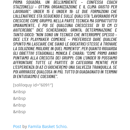
PRIMA SQUADRA. UN BELL’AMBIENTE – CONFESSA COACH
STAZZONELLI – OTTIMA ORGANIZZAZIONE E IL CLIMA GIUSTO PER
LAVORARE”. UNDER 15 E UNDER 19: LE DUE FORMAZIONI CHE
L’ALLENATRICE STA SEGUENDO E SULLE QUALI STA “LAVORANDO PER
CRESCERE COME GRUPPO, NELLA PARTE TECNICA MA SOPRATTUTTO
UMANAMENTE. E POI SE QUALCUNA CRESCESSE DI 10 CM CI
AIUTEREBBE” DICE SCHERZANDO. GRINTA, DETERMINAZIONE E
TANTO GIOCO: “NON SONO UN TECNICO CHE INTERROMPE SPESSO –
DICE L’EX PLAYMAKER COMENSE – PREFERISCO DARE QUALCHE
SPUNTO MA LASCIARE CHE SIANO LE GIOCATRICI STESSE A TROVARE
LA SOLUZIONE MIGLIORE IN QUEL MOMENTO”. PER QUANTO RIGUARDA
GLI OBIETTIVI STAGIONALI, MONICA È CHIARA: “COME PRIMO ANNO
PUNTIAMO ALLA CRESCITA DEI GRUPPI: CON L’UNDER 19 POSSIAMO
AFFRONTARE TUTTE LE PARTITE DI CATEGORIA MENTRE PER
L’ESPERIENZA DI A3 CI GIOCHEREMO UNA SALVEZZA TRANQUILLA. SE
POI ARRIVASSE QUALCOSA IN PIÙ, TUTTO DI GUADAGNATO IN TERMINI
DI ENTUSIASMO E COESIONE”.
[soliloquy id=”6091″]
&nbsp
&nbsp
&nbsp
&nbsp
Post
by
Famila Basket Schio
.