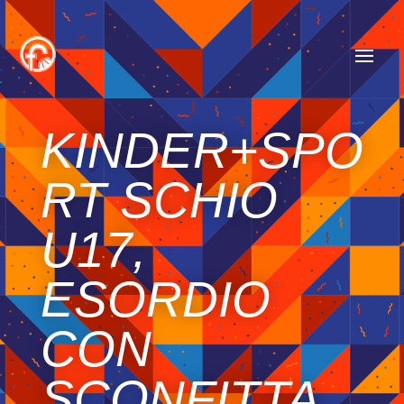
KINDER+SPO
RT SCHIO
U17,
ESORDIO
CON
SCONFITTA