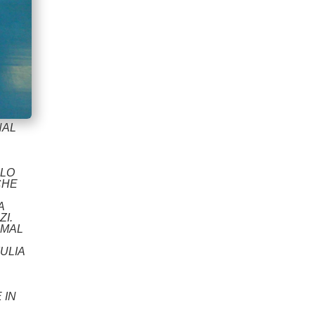
NAL
 LO
CHE
A
ZI.
RMAL
ULIA
 IN