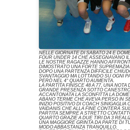
NELLE GIORNATE DI SABATO 24 E DOME
FOUR UNDER 14 CHE ASSEGNAVANO IL
LE NOSTRE RAGAZZE HANNO AFFRONTA
DIMOSTRATO UNA FORTE SUPREMAZIA F
DOPO UNA PARTENZA DIFFICILE CHIUDO
SVANTAGGIO MA LOTTANDO SU OGNI PA
PERÒ NEL 4° QUARTO AUMENTA.
LA PARTITA FINISCE 48 A 77, UNA NOT
GRANDE PRESENZA SOTTO CANESTRO FATT
ACCANTONATA LA SCONFITTA LA DOMENI
ABANO TERME CHE AVEVA PERSO IN SE
INIZIO POSITIVO DI COACH SINIGAGLIA
VAIDANIS CHE ALLA FINE CONTERÀ SUL
PARTITA SEMPRE A STRETTO CONTATT
QUARTO GRAZIE A DUE TIRI DA 3 REAL
UNA MAGGIORE GRINTA DA PARTE DI T
MODO ABBASTANZA TRANQUILLO.