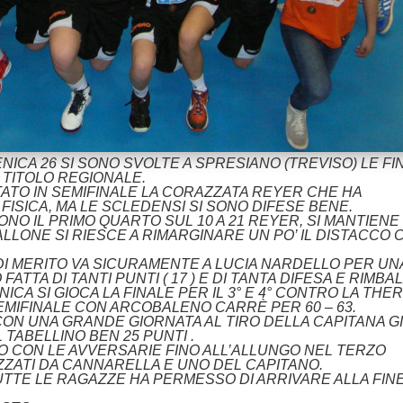
NICA 26 SI SONO SVOLTE A SPRESIANO (TREVISO) LE FI
 TITOLO REGIONALE.
TO IN SEMIFINALE LA CORAZZATA REYER CHE HA
ISICA, MA LE SCLEDENSI SI SONO DIFESE BENE.
NO IL PRIMO QUARTO SUL 10 A 21 REYER, SI MANTIENE
LLONE SI RIESCE A RIMARGINARE UN PO’ IL DISTACCO 
A DI MERITO VA SICURAMENTE A LUCIA NARDELLO PER UN
A DI TANTI PUNTI ( 17 ) E DI TANTA DIFESA E RIMBAL
CA SI GIOCA LA FINALE PER IL 3° E 4° CONTRO LA THE
MIFINALE CON ARCOBALENO CARRÈ PER 60 – 63.
 CON UNA GRANDE GIORNATA AL TIRO DELLA CAPITANA GI
 TABELLINO BEN 25 PUNTI .
O CON LE AVVERSARIE FINO ALL’ALLUNGO NEL TERZO
IZZATI DA CANNARELLA E UNO DEL CAPITANO.
UTTE LE RAGAZZE HA PERMESSO DI ARRIVARE ALLA FINE