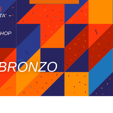
TA’
SHOP
 BRONZO