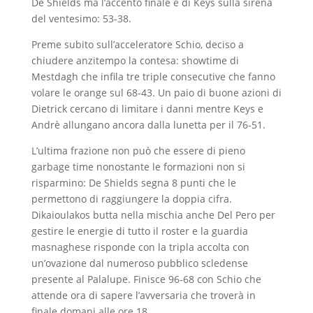
De Shields ma l’accento finale è di Keys sulla sirena
del ventesimo: 53-38.
Preme subito sull’acceleratore Schio, deciso a
chiudere anzitempo la contesa: showtime di
Mestdagh che infila tre triple consecutive che fanno
volare le orange sul 68-43. Un paio di buone azioni di
Dietrick cercano di limitare i danni mentre Keys e
Andrè allungano ancora dalla lunetta per il 76-51.
L’ultima frazione non può che essere di pieno
garbage time nonostante le formazioni non si
risparmino: De Shields segna 8 punti che le
permettono di raggiungere la doppia cifra.
Dikaioulakos butta nella mischia anche Del Pero per
gestire le energie di tutto il roster e la guardia
masnaghese risponde con la tripla accolta con
un’ovazione dal numeroso pubblico scledense
presente al Palalupe. Finisce 96-68 con Schio che
attende ora di sapere l’avversaria che troverà in
finale domani alle ore 18.