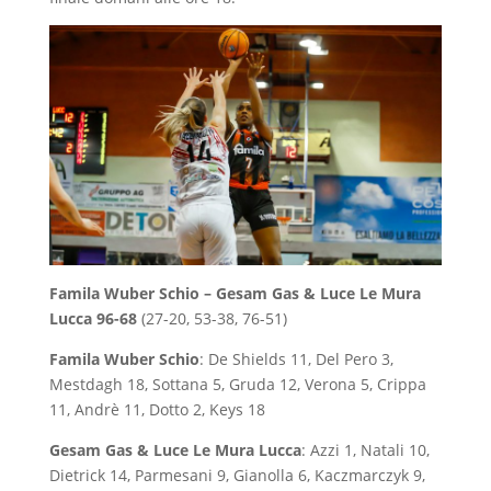
Famila Wuber Schio – Gesam Gas & Luce Le Mura
Lucca 96-68
(27-20, 53-38, 76-51)
Famila Wuber Schio
: De Shields 11, Del Pero 3,
Mestdagh 18, Sottana 5, Gruda 12, Verona 5, Crippa
11, Andrè 11, Dotto 2, Keys 18
Gesam Gas & Luce Le Mura Lucca
: Azzi 1, Natali 10,
Dietrick 14, Parmesani 9, Gianolla 6, Kaczmarczyk 9,