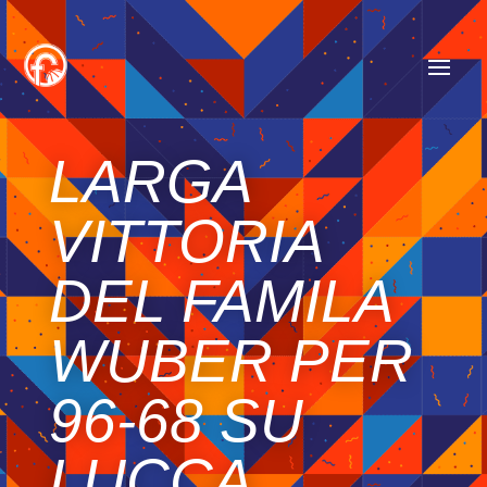
LARGA
VITTORIA
DEL FAMILA
WUBER PER
96-68 SU
LUCCA