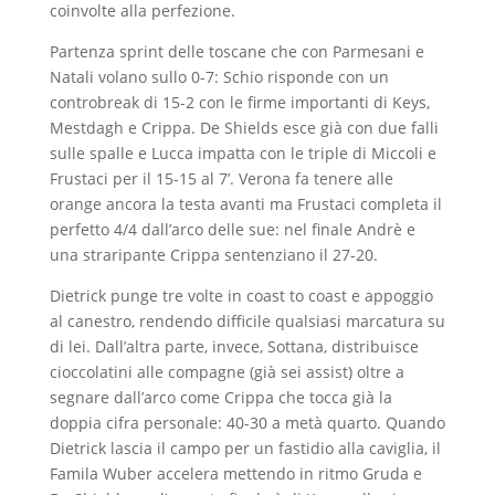
coinvolte alla perfezione.
Partenza sprint delle toscane che con Parmesani e
Natali volano sullo 0-7: Schio risponde con un
controbreak di 15-2 con le firme importanti di Keys,
Mestdagh e Crippa. De Shields esce già con due falli
sulle spalle e Lucca impatta con le triple di Miccoli e
Frustaci per il 15-15 al 7’. Verona fa tenere alle
orange ancora la testa avanti ma Frustaci completa il
perfetto 4/4 dall’arco delle sue: nel finale Andrè e
una straripante Crippa sentenziano il 27-20.
Dietrick punge tre volte in coast to coast e appoggio
al canestro, rendendo difficile qualsiasi marcatura su
di lei. Dall’altra parte, invece, Sottana, distribuisce
cioccolatini alle compagne (già sei assist) oltre a
segnare dall’arco come Crippa che tocca già la
doppia cifra personale: 40-30 a metà quarto. Quando
Dietrick lascia il campo per un fastidio alla caviglia, il
Famila Wuber accelera mettendo in ritmo Gruda e