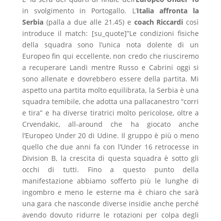
in svolgimento in Portogallo. L’
Italia affronta la
Serbia
(palla a due alle 21.45) e
coach Riccardi
così
introduce il match: [su_quote]”Le condizioni fisiche
della squadra sono l’unica nota dolente di un
Europeo fin qui eccellente, non credo che riusciremo
a recuperare Landi mentre Russo e Cabrini oggi si
sono allenate e dovrebbero essere della partita. Mi
aspetto una partita molto equilibrata, la Serbia è una
squadra temibile, che adotta una pallacanestro “corri
e tira” e ha diverse tiratrici molto pericolose, oltre a
Crvendakic, all-around che ha giocato anche
l’Europeo Under 20 di Udine. Il gruppo è più o meno
quello che due anni fa con l’Under 16 retrocesse in
Division B, la crescita di questa squadra è sotto gli
occhi di tutti. Fino a questo punto della
manifestazione abbiamo sofferto più le lunghe di
ingombro e meno le esterne ma è chiaro che sarà
una gara che nasconde diverse insidie anche perché
avendo dovuto ridurre le rotazioni per colpa degli