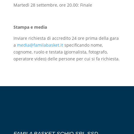
Martedì 28 settembre, ore 20.00: Finale
Stampa e media
Inviare richiesta di accredito 24 ore prima della gara
a
media@familabasket.it
specificando nome,
cognome, ruolo e testata (giornalista, fotografo,
operatore video) delle persone per cui si fa richiesta.
FAMILA BASKET SCHIO SRL SSD