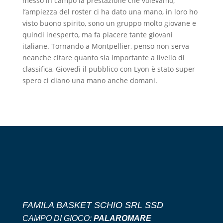
messo in campo la prestazione che volevamo,
l’ampiezza del roster ci ha dato una mano, in loro ho
visto buono spirito, sono un gruppo molto giovane e
quindi inesperto, ma fa piacere tante giovani
italiane. Tornando a Montpellier, penso non serva
neanche citare quanto sia importante a livello di
classifica, Giovedì il pubblico con Lyon è stato super
spero ci diano una mano anche domani.
FAMILA BASKET SCHIO SRL SSD
CAMPO DI GIOCO:
PALAROMARE