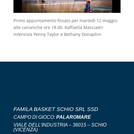
Primo appuntamento fissato per martedì 12 maggio
alle canoniche ore 18.00. Raffaella Masciadri
intervista Penny Taylor e Bethany Donaphin
FAMILA BASKET SCHIO SRL SSD
CAMPO DI GIOCO:
PALAROMARE
VIALE DELL’INDUSTRIA – 36015 – SCHIO
(VICENZA)