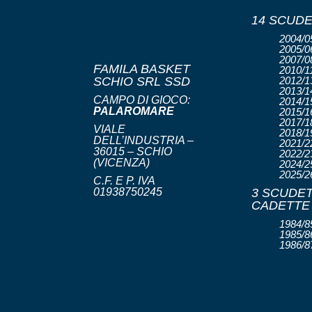
14 SCUDE
2004/05
2005/06
2007/08
FAMILA BASKET
2010/11
SCHIO SRL SSD
2012/13
2013/14
CAMPO DI GIOCO:
2014/15
PALAROMARE
2015/16
2017/18
VIALE
2018/19
DELL’INDUSTRIA –
2021/22
36015 – SCHIO
2022/23
(VICENZA)
2024/25
2025/2
C.F. E P. IVA
01938750245
3 SCUDET
CADETTE
1984/85
1985/86
1986/8