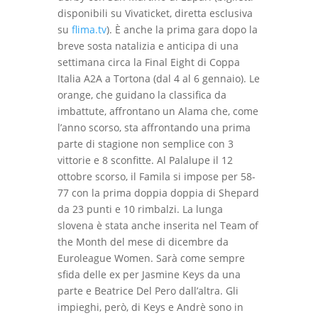
disponibili su Vivaticket, diretta esclusiva
su
flima.tv
). È anche la prima gara dopo la
breve sosta natalizia e anticipa di una
settimana circa la Final Eight di Coppa
Italia A2A a Tortona (dal 4 al 6 gennaio). Le
orange, che guidano la classifica da
imbattute, affrontano un Alama che, come
l’anno scorso, sta affrontando una prima
parte di stagione non semplice con 3
vittorie e 8 sconfitte. Al Palalupe il 12
ottobre scorso, il Famila si impose per 58-
77 con la prima doppia doppia di Shepard
da 23 punti e 10 rimbalzi. La lunga
slovena è stata anche inserita nel Team of
the Month del mese di dicembre da
Euroleague Women. Sarà come sempre
sfida delle ex per Jasmine Keys da una
parte e Beatrice Del Pero dall’altra. Gli
impieghi, però, di Keys e Andrè sono in