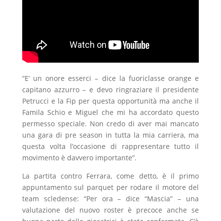
“E’ un onore esserci – dice la fuoriclasse orange e
capitano azzurro – e devo ringraziare il presidente
Petrucci e la Fip per questa opportunità ma anche il
Famila Schio e Miguel che mi ha accordato questo
permesso speciale. Non credo di aver mai mancato
una gara di pre season in tutta la mia carriera, ma
questa volta l’occasione di rappresentare tutto il
movimento è davvero importante”.
La partita contro Ferrara, come detto, è il primo
appuntamento sul parquet per rodare il motore del
team scledense: “Per ora – dice “Mascia” – una
valutazione del nuovo roster è precoce anche se