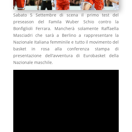
Sabato 5 Settembre di scena il primo test del
preseason del Famila Wuber Schio contro la
Bonfiglioli Ferrara. Mancherà solamente Raffaella
Masciadri che sarà a Berlino a rappresentare la
Nazionale Italiana femminile e tutto il movimento del
basket in rosa alla conferenza stampa di
presentazione dell’avventura di Eurobasket della
Nazionale maschile.