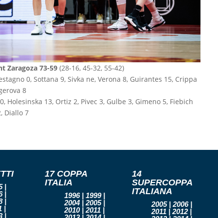
nt Zaragoza 73-59
(28-16, 45-32, 55-42)
estagno 0, Sottana 9, Sivka ne, Verona 8, Guirantes 15, Crippa
ngerova 8
, Holesinska 13, Ortiz 2, Pivec 3, Gulbe 3, Gimeno 5, Fiebich
, Diallo 7
TTI
17 COPPA
14
ITALIA
SUPERCOPPA
 |
ITALIANA
 |
1996 | 1999 |
 |
2004 | 2005 |
2005 | 2006 |
 |
2010 | 2011 |
2011 | 2012 |
 |
2013 | 2014 |