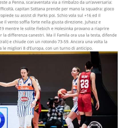
oteste a Penna, scaraventata via a rimbalzo da un’avversaria:
ficoltà, capitan Sottana prende per mano la squadra: gioco
ropiede su assist di Parks poi. Schio vola sul +16 ed il
il vento soffia forte nella giusta direzione. Juhasz e
19 mentre le solite Fiebich e Holesinka provano a riaprire
la differenza canestri. Ma il Famila ora usa la testa, difende
itrali) e chiude con un rotondo 73-59. Ancora una volta la
a le migliori 8 d’Europa, con un turno di anticipo.