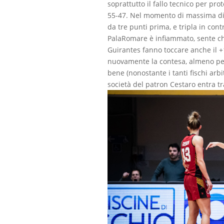
soprattutto il fallo tecnico per pr
55-47. Nel momento di massima dif
da tre punti prima, e tripla in cont
PalaRomare è infiammato, sente che 
Guirantes fanno toccare anche il +
nuovamente la contesa, almeno per 
bene (nonostante i tanti fischi arb
società del patron Cestaro entra tr