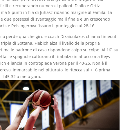
fficili e recuperando numerosi palloni. Diallo e Ortiz
) ma 5 punti in fila di Juhasz ridanno margine al Famila. La
ene due possessi di svantaggio ma il finale è un crescendo
arks e Reisingerova fissano il punteggio sul 28-16.
hio perde qualche giro e coach Dikaioulakos chiama timeout,
ripla di Sottana. Fiebich alza il livello della propria
ri ma le padrone di casa rispondono colpo su colpo. Al 16’, sul
tta, le spagnole catturano il rimbalzo in attacco ma Keys
ich e lancia in contropiede Verona per il 40-25. Non è il
ova, immarcabile nel pitturato, lo ritocca sul +16 prima
r il 45-32 a metà gara.