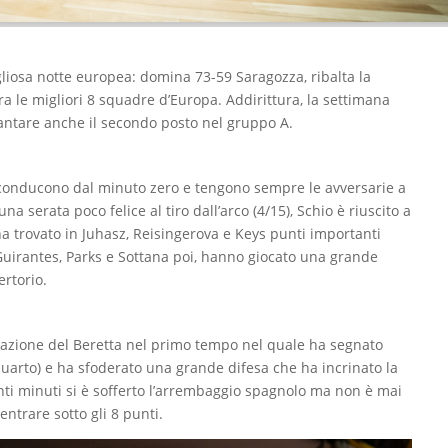
igliosa notte europea: domina 73-59 Saragozza, ribalta la
ra le migliori 8 squadre d’Europa. Addirittura, la settimana
guantare anche il secondo posto nel gruppo A.
conducono dal minuto zero e tengono sempre le avversarie a
a serata poco felice al tiro dall’arco (4/15), Schio è riuscito a
 ha trovato in Juhasz, Reisingerova e Keys punti importanti
e Guirantes, Parks e Sottana poi, hanno giocato una grande
ertorio.
azione del Beretta nel primo tempo nel quale ha segnato
quarto) e ha sfoderato una grande difesa che ha incrinato la
enti minuti si è sofferto l’arrembaggio spagnolo ma non è mai
ntrare sotto gli 8 punti.