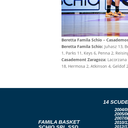
Beretta Famila Schio – Casademo
Beretta Famila Schio:
Juhasz 13, B
1, Parks 11, Keys 6, Penna 2, Reisi
Casademont Zaragoza:
Lacorzana 0
18, Hermosa 2, Atkinson 4, Geldof 2
14 SCUDE
2004/05
2005/06
2007/08
FAMILA BASKET
2010/11
SCHIO SRL SSD
2012/13