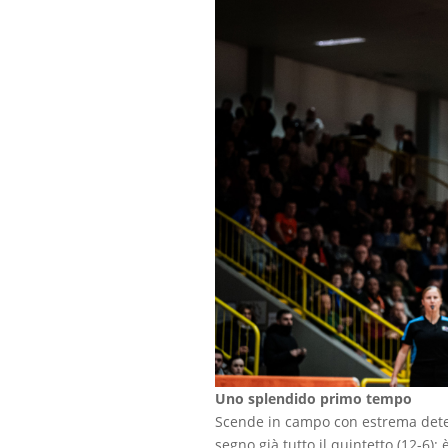
Uno splendido primo tempo
Scende in campo con estrema dete
segno già tutto il quintetto (12-6):