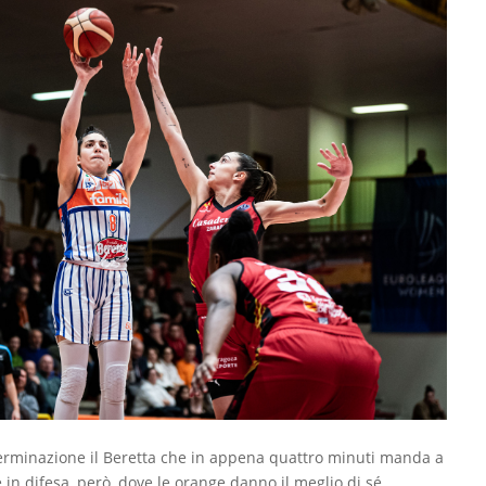
rminazione il Beretta che in appena quattro minuti manda a
 è in difesa, però, dove le orange danno il meglio di sé,