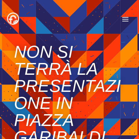
NON SI
TERRÀ LA
PRESENTAZI
ONE IN
PIAZZA
GARIBALDI