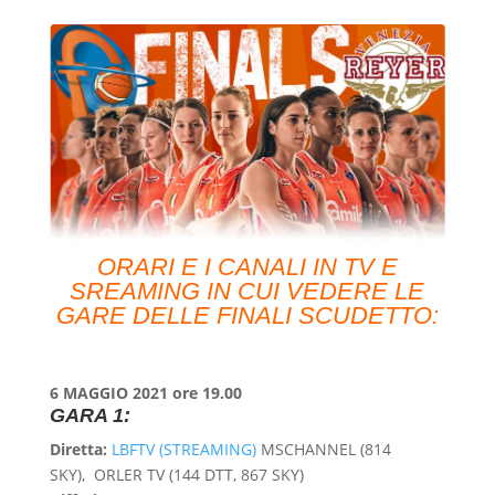
ORARI E I CANALI IN TV E
SREAMING IN CUI VEDERE LE
GARE DELLE FINALI SCUDETTO:
6 MAGGIO 2021 ore 19.00
GARA 1:
Diretta:
LBFTV (STREAMING)
MSCHANNEL (814
SKY)
,
ORLER TV (144 DTT, 867 SKY)