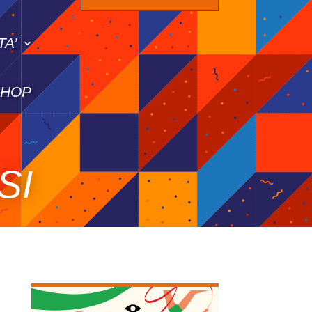
TA’
SHOP
SI