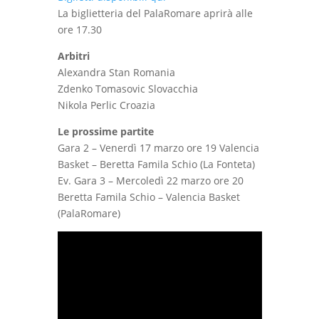
La biglietteria del PalaRomare aprirà alle
ore 17.30
Arbitri
Alexandra Stan Romania
Zdenko Tomasovic Slovacchia
Nikola Perlic Croazia
Le prossime partite
Gara 2 – Venerdì 17 marzo ore 19 Valencia
Basket – Beretta Famila Schio (La Fonteta)
Ev. Gara 3 – Mercoledì 22 marzo ore 20
Beretta Famila Schio – Valencia Basket
(PalaRomare)