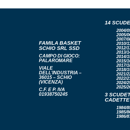
14 SCUDE
2004/05
2005/06
2007/08
FAMILA BASKET
2010/11
SCHIO SRL SSD
2012/13
2013/14
CAMPO DI GIOCO:
2014/15
PALAROMARE
2015/16
2017/18
VIALE
2018/19
DELL’INDUSTRIA –
2021/22
36015 – SCHIO
2022/23
(VICENZA)
2024/25
2025/2
C.F. E P. IVA
01938750245
3 SCUDET
CADETTE
1984/85
1985/86
1986/8