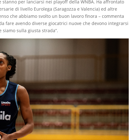
e stanno per lanciarsi nei playoff della WNBA. Ha affrontato
sarie di livello Eurolega (Saragozza e Valencia) ed altre
Penso che abbiamo svolto un buon lavoro finora – commenta
da fare avendo diverse giocatrici nuove che devono integrarsi
 siamo sulla giusta strada”.