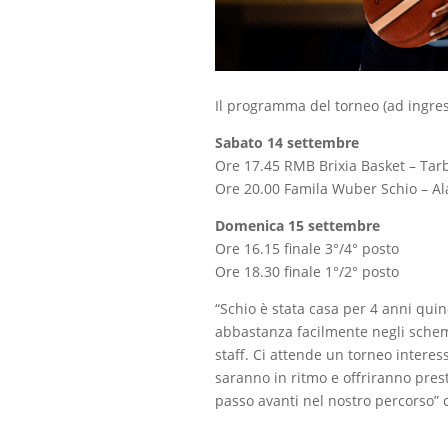
Il programma del torneo (ad ingress
Sabato 14 settembre
Ore 17.45 RMB Brixia Basket – Tar
Ore 20.00 Famila Wuber Schio – Al
Domenica 15 settembre
Ore 16.15 finale 3°/4° posto
Ore 18.30 finale 1°/2° posto
“Schio è stata casa per 4 anni quin
abbastanza facilmente negli schem
staff. Ci attende un torneo interes
saranno in ritmo e offriranno prest
passo avanti nel nostro percorso” 