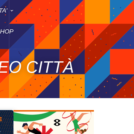
TA’
SHOP
EO CITTÀ