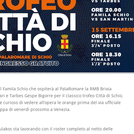
l Famila Schio che ospiterà al PalaRomare la RMB Brixia
ri e Tarbes Gespe Bigorre per il classico trofeo Città di Schio.
e curioso di vedere all’opera le orange prima del via ufficiale
oppa di venerdì prossimo a Venezia.
lakos sta lavorando con il roster completo al netto delle