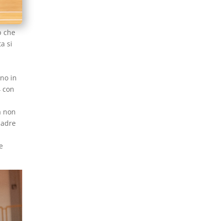
p che
a si
ano in
4 con
a non
uadre
e