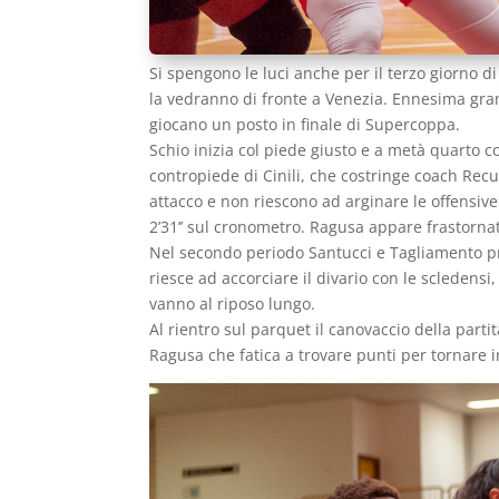
Si spengono le luci anche per il terzo giorno d
la vedranno di fronte a Venezia. Ennesima gra
giocano un posto in finale di Supercoppa.
Schio inizia col piede giusto e a metà quarto c
contropiede di Cinili, che costringe coach Recu
attacco e non riescono ad arginare le offensive 
2’31’’ sul cronometro. Ragusa appare frastornata
Nel secondo periodo Santucci e Tagliamento pr
riesce ad accorciare il divario con le scledens
vanno al riposo lungo.
Al rientro sul parquet il canovaccio della parti
Ragusa che fatica a trovare punti per tornare i