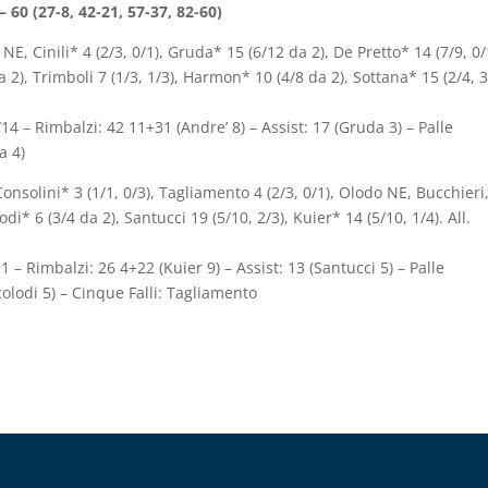
60 (27-8, 42-21, 57-37, 82-60)
E, Cinili* 4 (2/3, 0/1), Gruda* 15 (6/12 da 2), De Pretto* 14 (7/9, 0/
da 2), Trimboli 7 (1/3, 1/3), Harmon* 10 (4/8 da 2), Sottana* 15 (2/4, 3
11/14 – Rimbalzi: 42 11+31 (Andre’ 8) – Assist: 17 (Gruda 3) – Palle
a 4)
olini* 3 (1/1, 0/3), Tagliamento 4 (2/3, 0/1), Olodo NE, Bucchieri
i* 6 (3/4 da 2), Santucci 19 (5/10, 2/3), Kuier* 14 (5/10, 1/4). All.
/11 – Rimbalzi: 26 4+22 (Kuier 9) – Assist: 13 (Santucci 5) – Palle
colodi 5) – Cinque Falli: Tagliamento