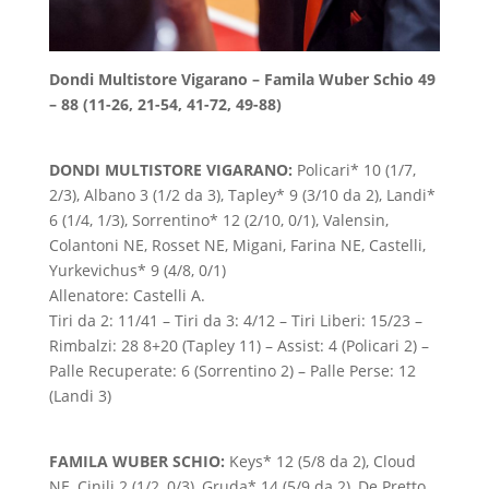
Dondi Multistore Vigarano – Famila Wuber Schio 49
– 88 (11-26, 21-54, 41-72, 49-88)
DONDI MULTISTORE VIGARANO:
Policari* 10 (1/7,
2/3), Albano 3 (1/2 da 3), Tapley* 9 (3/10 da 2), Landi*
6 (1/4, 1/3), Sorrentino* 12 (2/10, 0/1), Valensin,
Colantoni NE, Rosset NE, Migani, Farina NE, Castelli,
Yurkevichus* 9 (4/8, 0/1)
Allenatore: Castelli A.
Tiri da 2: 11/41 – Tiri da 3: 4/12 – Tiri Liberi: 15/23 –
Rimbalzi: 28 8+20 (Tapley 11) – Assist: 4 (Policari 2) –
Palle Recuperate: 6 (Sorrentino 2) – Palle Perse: 12
(Landi 3)
FAMILA WUBER SCHIO:
Keys* 12 (5/8 da 2), Cloud
NE, Cinili 2 (1/2, 0/3), Gruda* 14 (5/9 da 2), De Pretto