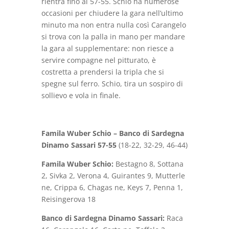
rientra fino al 57-55. Schio ha numerose
occasioni per chiudere la gara nell’ultimo
minuto ma non entra nulla così Carangelo
si trova con la palla in mano per mandare
la gara al supplementare: non riesce a
servire compagne nel pitturato, è
costretta a prendersi la tripla che si
spegne sul ferro. Schio, tira un sospiro di
sollievo e vola in finale.
Famila Wuber Schio – Banco di Sardegna
Dinamo Sassari 57-55
(18-22, 32-29, 46-44)
Famila Wuber Schio:
Bestagno 8, Sottana
2, Sivka 2, Verona 4, Guirantes 9, Mutterle
ne, Crippa 6, Chagas ne, Keys 7, Penna 1,
Reisingerova 18
Banco di Sardegna Dinamo Sassari:
Raca