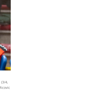
 (3/4,
Micovic