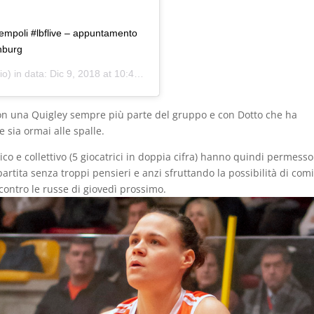
empoli #lbflive – appuntamento
nburg
o) in data:
Dic 9, 2018 at 10:49 PST
on una Quigley sempre più parte del gruppo e con Dotto che ha
sia ormai alle spalle.
co e collettivo (5 giocatrici in doppia cifra) hanno quindi permesso
rtita senza troppi pensieri e anzi sfruttando la possibilità di com
a contro le russe di giovedì prossimo.