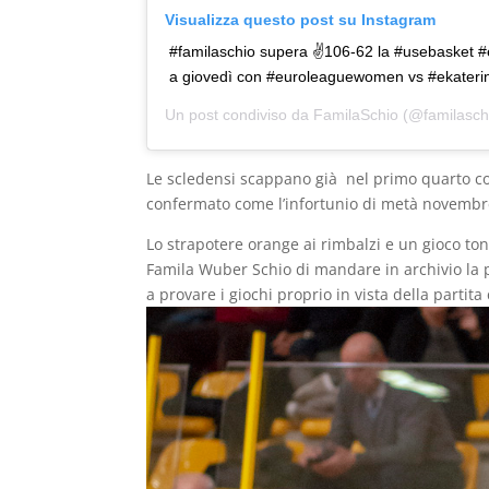
Visualizza questo post su Instagram
#familaschio supera ✌️106-62 la #usebasket #
a giovedì con #euroleaguewomen vs #ekateri
Un post condiviso da
FamilaSchio
(@familaschi
Le scledensi scappano già nel primo quarto c
confermato come l’infortunio di metà novembre 
Lo strapotere orange ai rimbalzi e un gioco toni
Famila Wuber Schio di mandare in archivio la pa
a provare i giochi proprio in vista della partit