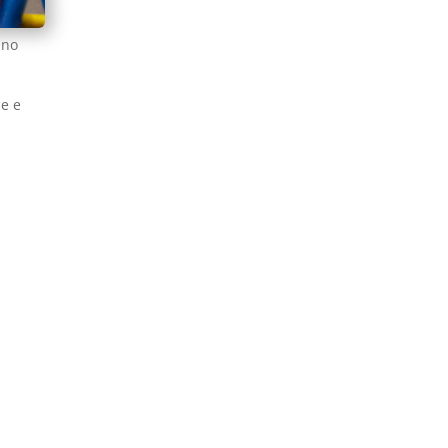
ino
ne e