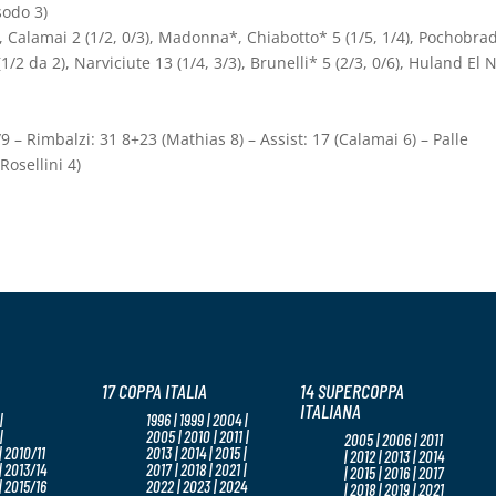
sodo 3)
, Calamai 2 (1/2, 0/3), Madonna*, Chiabotto* 5 (1/5, 1/4), Pochobra
(1/2 da 2), Narviciute 13 (1/4, 3/3), Brunelli* 5 (2/3, 0/6), Huland El 
 6/9 – Rimbalzi: 31 8+23 (Mathias 8) – Assist: 17 (Calamai 6) – Palle
Rosellini 4)
17 COPPA ITALIA
14 SUPERCOPPA
ITALIANA
|
1996 | 1999 | 2004 |
|
2005 | 2010 | 2011 |
2005 | 2006 | 2011
 2010/11
2013 | 2014 | 2015 |
| 2012 | 2013 | 2014
| 2013/14
2017 | 2018 | 2021 |
| 2015 | 2016 | 2017
| 2015/16
2022 | 2023 | 2024
| 2018 | 2019 | 2021