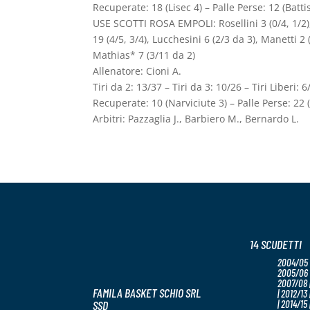
Recuperate: 18 (Lisec 4) – Palle Perse: 12 (Batti
USE SCOTTI ROSA EMPOLI: Rosellini 3 (0/4, 1/2)
19 (4/5, 3/4), Lucchesini 6 (2/3 da 3), Manetti 2 
Mathias* 7 (3/11 da 2)
Allenatore: Cioni A.
Tiri da 2: 13/37 – Tiri da 3: 10/26 – Tiri Liberi:
Recuperate: 10 (Narviciute 3) – Palle Perse: 22 (
Arbitri: Pazzaglia J., Barbiero M., Bernardo L.
14 SCUDETTI
2004/05 
2005/06 
2007/08 |
FAMILA BASKET SCHIO SRL
| 2012/13 
SSD
| 2014/15 