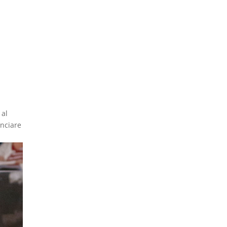
 al
inciare