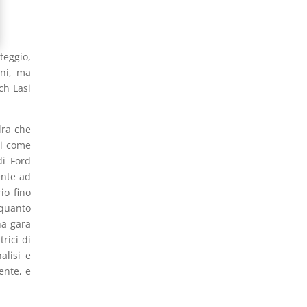
teggio,
oni, ma
ch Lasi
.
dra che
si come
di Ford
ente ad
io fino
 quanto
na gara
rici di
alisi e
ente, e