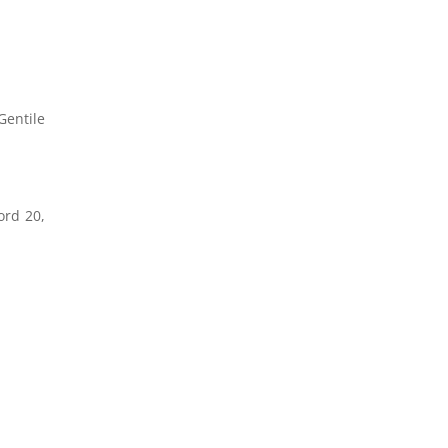
Gentile
ord 20,