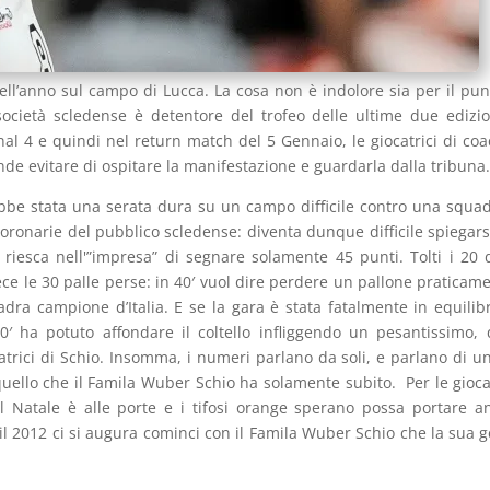
dell’anno sul campo di Lucca. La cosa non è indolore sia per il pun
società scledense è detentore del trofeo delle ultime due edizi
nal 4 e quindi nel return match del 5 Gennaio, le giocatrici di coa
nde evitare di ospitare la manifestazione e guardarla dalla tribuna
ebbe stata una serata dura su un campo difficile contro una squa
oronarie del pubblico scledense: diventa dunque difficile spiegar
riesca nell'”impresa” di segnare solamente 45 punti. Tolti i 20 
ece le 30 palle perse: in 40′ vuol dire perdere un pallone praticam
a campione d’Italia. E se la gara è stata fatalmente in equilibr
10′ ha potuto affondare il coltello infliggendo un pesantissimo,
atrici di Schio. Insomma, i numeri parlano da soli, e parlano di u
uello che il Famila Wuber Schio ha solamente subito. Per le giocat
il Natale è alle porte e i tifosi orange sperano possa portare an
e, il 2012 ci si augura cominci con il Famila Wuber Schio che la sua g