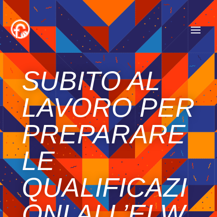
SUBITO AL
LAVORO PER
PREPARARE
LE
QUALIFICAZI
ONI ALL’ELW