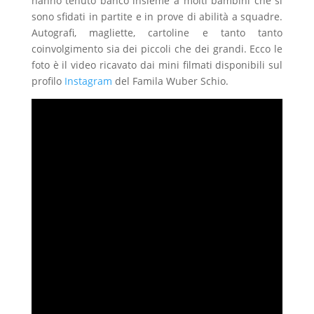
hanno tenuto banco insieme a molti bambini che si
sono sfidati in partite e in prove di abilità a squadre.
Autografi, magliette, cartoline e tanto tanto
coinvolgimento sia dei piccoli che dei grandi. Ecco le
foto è il video ricavato dai mini filmati disponibili sul
profilo
Instagram
del Famila Wuber Schio.