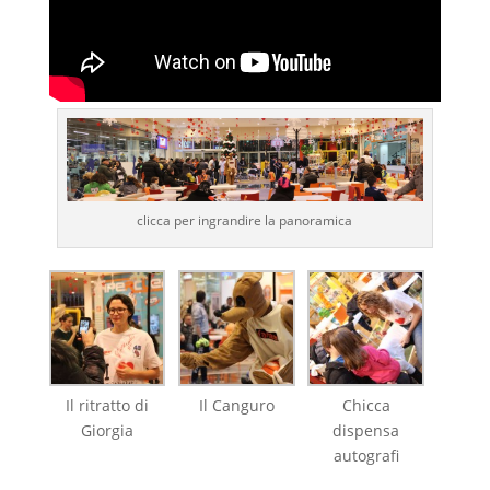
clicca per ingrandire la panoramica
Il ritratto di
Il Canguro
Chicca
Giorgia
dispensa
autografi