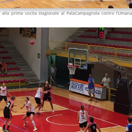
o alla prima uscita stagionale al PalaCampagnola contro l’Uman