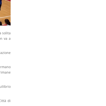
 solita
on va a
razione
fermano
 rimane
ilibrio
ittà di