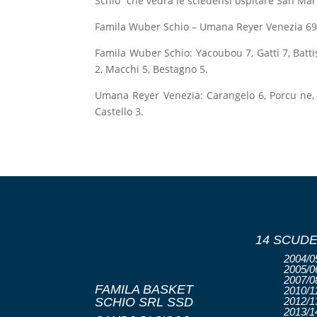
Schio” che vedrà le scledensi ospitare San Mar
Famila Wuber Schio – Umana Reyer Venezia 69-
Famila Wuber Schio: Yacoubou 7, Gatti 7, Batti
2, Macchi 5, Bestagno 5.
Umana Reyer Venezia: Carangelo 6, Porcu ne, P
Castello 3.
14 SCUDE
2004/05
2005/06
2007/08
FAMILA BASKET
2010/11
SCHIO SRL SSD
2012/13
2013/14