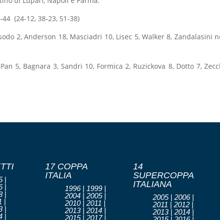
tino di Lupari, Napoli e Parma.
44 (24-12, 38-23, 51-38)
sodo 2, Anderson 18, Masciadri 10, Lisec 5, Walker 8, Zandalasini n
an 5, Bagnara 3, Sandri 10, Formica 2, Ruzickova 8, Dotto 7, Zecc
TTI
17 COPPA
14
ITALIA
SUPERCOPPA
 |
ITALIANA
 |
1996 | 1999 |
 |
2004 | 2005 |
2005 | 2006 |
 |
2010 | 2011 |
2011 | 2012 |
 |
2013 | 2014 |
2013 | 2014 |
 |
2015 | 2017 |
2015 | 2016 |