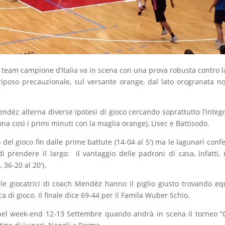
l team campione d’Italia va in scena con una prova robusta contro la
riposo precauzionale, sul versante orange, dal lato orogranata n
endéz alterna diverse ipotesi di gioco cercando soprattutto l’integ
ona così i primi minuti con la maglia orange), Lisec e Battisodo.
del gioco fin dalle prime battute (14-04 al 5′) ma le lagunari con
i prendere il largo: il vantaggio delle padroni di casa, infatti,
 36-20 al 20′).
e giocatrici di coach Mendèz hanno il piglio giusto trovando equ
a di gioco. Il finale dice 69-44 per il Famila Wuber Schio.
l week-end 12-13 Settembre quando andrà in scena il torneo “C