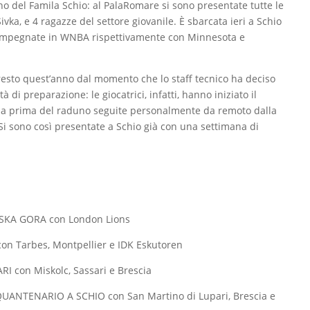
uno del Famila Schio: al PalaRomare si sono presentate tutte le
ivka, e 4 ragazze del settore giovanile.
È sbarcata ieri a Schio
(impegnate in WNBA rispettivamente con Minnesota e
resto quest’anno dal momento che lo staff tecnico ha deciso
di preparazione: le giocatrici, infatti, hanno iniziato il
na prima del raduno seguite personalmente da remoto dalla
Si sono così presentate a Schio già con una settimana di
JSKA GORA con London Lions
n Tarbes, Montpellier e IDK Eskutoren
I con Miskolc, Sassari e Brescia
UANTENARIO A SCHIO con San Martino di Lupari, Brescia e