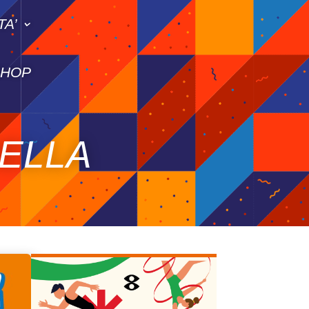
TA’
SHOP
DELLA