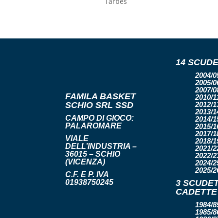
Tarbes
14 SCUDE
2004/05
2005/06
2007/08
FAMILA BASKET
2010/11
SCHIO SRL SSD
2012/13
2013/14
CAMPO DI GIOCO:
2014/15
PALAROMARE
2015/16
2017/18
VIALE
2018/19
DELL’INDUSTRIA –
2021/22
36015 – SCHIO
2022/23
(VICENZA)
2024/25
2025/2
C.F. E P. IVA
01938750245
3 SCUDET
CADETTE
1984/85
1985/86