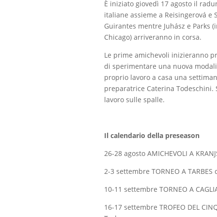
È iniziato giovedì 17 agosto il rad
italiane assieme a Reisingerová e S
Guirantes mentre Juhász e Parks 
Chicago) arriveranno in corsa.
Le prime amichevoli inizieranno p
di sperimentare una nuova modalità 
proprio lavoro a casa una settima
preparatrice Caterina Todeschini. 
lavoro sulle spalle.
Il calendario della preseason
26-28 agosto AMICHEVOLI A KRAN
2-3 settembre TORNEO A TARBES co
10-11 settembre TORNEO A CAGLIAR
16-17 settembre TROFEO DEL CINQ