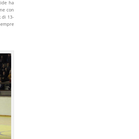
tide ha
rne con
 di 13-
 sempre