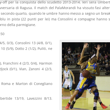
ay-off per la conquista dello scudetto 2013-2014. Ieri sera Umber
vversaria di Ragusa. Il match del PalaMorandi ha vissuto fasi alte
 e il secondo quarto, quando le umbre hanno messo a segno un break
lloblu in pista (22 punti per lei) ma Consolini e compagne hanno
torno della parmigiane.
-50
4/5, 0/3), Consolini 13 (4/8, 0/1),
10 (5/9), Dotto 2 (1/2), Puliti, ne
4), Franchini 4 (2/3, 0/4), Harmon
jock (0/1), Vian, Zanoni 4 (2/3,
 di Roma e Marton di Conegliano
mbertide 13/19, Lavezzini 8/13.