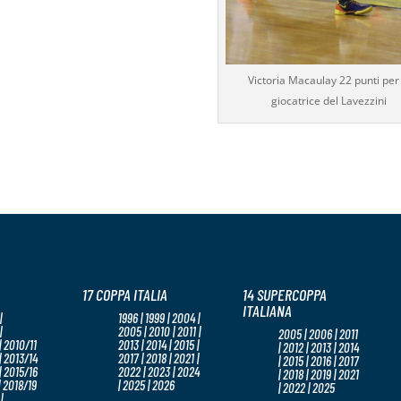
Victoria Macaulay 22 punti per 
giocatrice del Lavezzini
17 COPPA ITALIA
14 SUPERCOPPA
ITALIANA
|
1996 | 1999 | 2004 |
|
2005 | 2010 | 2011 |
2005 | 2006 | 2011
 2010/11
2013 | 2014 | 2015 |
| 2012 | 2013 | 2014
| 2013/14
2017 | 2018 | 2021 |
| 2015 | 2016 | 2017
| 2015/16
2022 | 2023 | 2024
| 2018 | 2019 | 2021
| 2018/19
| 2025 | 2026
| 2022 | 2025
|