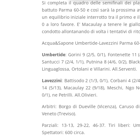
Si completa il quadro delle semifinali dei pl
battuto Parma 60-50 e così sarà la prossima a
un equilibrio iniziale interrotto tra il primo
0 a loro favore. E’ Macaulay a tenere le gia
condotto allontanando di volta i tentativi di ri
Acqua&Sapone Umbertide-Lavezzini Parma 60
Umbertide
: Gorini 9 (2/5, 0/1), Fontenette 11 (
Santucci 7 (2/4, 1/1), Putnina 8 (4/6, 0/2), Black 
Linguaglossa, Ortolani e Villarini. All.Serventi.
Lavezzini
: Battisodo 2 (1/3, 0/1), Corbani 4 (2/
14 (5/13), Macaulay 22 (9/18), Meschi, Ngo Nd
0/1), ne Petrilli. All.Olivieri.
Arbitri: Borgo di Dueville (Vicenza), Caruso
Veneto (Treviso).
Parziali: 13-13, 29-22, 46-37. Tiri liberi: U
Spettatori: 600 circa.