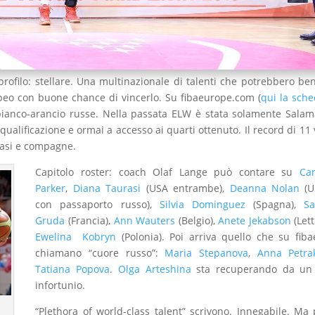
profilo: stellare. Una multinazionale di talenti che potrebbero be
o con buone chance di vincerlo. Su fibaeurope.com (
qui la sch
lle bianco-arancio russe. Nella passata ELW è stata solamente Sala
ualificazione e ormai a accesso ai quarti ottenuto. Il record di 11 v
rasi e compagne.
Capitolo roster: coach Olaf Lange può contare su
Can
Parker
,
Diana Taurasi
(USA entrambe),
Deanna Nolan
(U
con passaporto russo),
Silvia Dominguez
(Spagna),
Sa
Gruda
(Francia),
Ann Wauters
(Belgio),
Anete Jekabson
(Lett
Ewelina Kobryn
(Polonia). Poi arriva quello che su fib
chiamano “cuore russo”:
Maria Stepanova
,
Anna Petr
Tatiana Popova
.
Olga Arteshina
sta recuperando da un
infortunio.
“Plethora of world-class talent” scrivono. Innegabile. Ma 