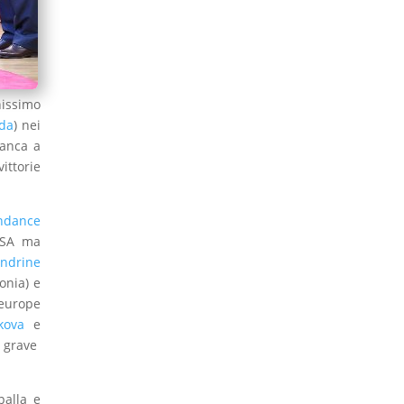
nissimo
eda
) nei
manca a
ittorie
dance
SA ma
ndrine
onia) e
aeurope
akova
e
 grave
palla e