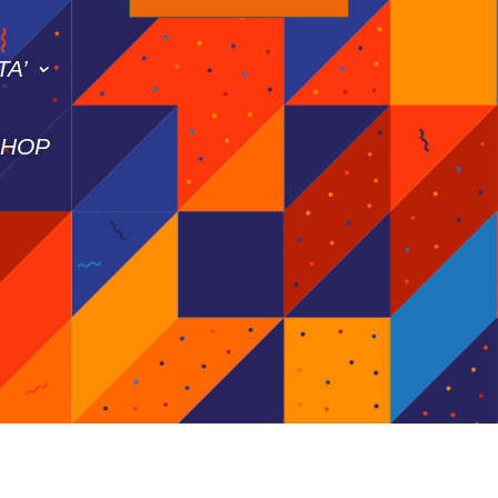
TA’
SHOP