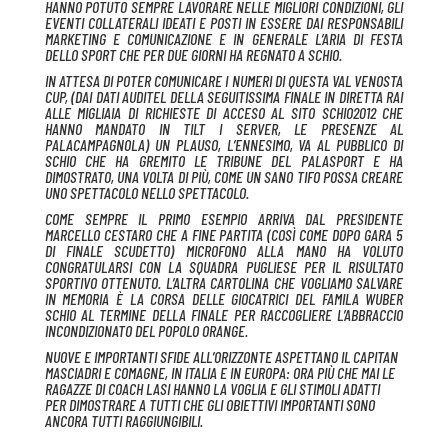
HANNO POTUTO SEMPRE LAVORARE NELLE MIGLIORI CONDIZIONI, GLI
EVENTI COLLATERALI IDEATI E POSTI IN ESSERE DAI RESPONSABILI
MARKETING E COMUNICAZIONE E IN GENERALE L’ARIA DI FESTA
DELLO SPORT CHE PER DUE GIORNI HA REGNATO A SCHIO.
IN ATTESA DI POTER COMUNICARE I NUMERI DI QUESTA VAL VENOSTA
CUP, (DAI DATI AUDITEL DELLA SEGUITISSIMA FINALE IN DIRETTA RAI
ALLE MIGLIAIA DI RICHIESTE DI ACCESO AL SITO SCHIO2012 CHE
HANNO MANDATO IN TILT I SERVER, LE PRESENZE AL
PALACAMPAGNOLA) UN PLAUSO, L’ENNESIMO, VA AL PUBBLICO DI
SCHIO CHE HA GREMITO LE TRIBUNE DEL PALASPORT E HA
DIMOSTRATO, UNA VOLTA DI PIÙ, COME UN SANO TIFO POSSA CREARE
UNO SPETTACOLO NELLO SPETTACOLO.
COME SEMPRE IL PRIMO ESEMPIO ARRIVA DAL PRESIDENTE
MARCELLO CESTARO CHE A FINE PARTITA (COSÌ COME DOPO GARA 5
DI FINALE SCUDETTO) MICROFONO ALLA MANO HA VOLUTO
CONGRATULARSI CON LA SQUADRA PUGLIESE PER IL RISULTATO
SPORTIVO OTTENUTO. L’ALTRA CARTOLINA CHE VOGLIAMO SALVARE
IN MEMORIA È LA CORSA DELLE GIOCATRICI DEL FAMILA WUBER
SCHIO AL TERMINE DELLA FINALE PER RACCOGLIERE L’ABBRACCIO
INCONDIZIONATO DEL POPOLO ORANGE.
NUOVE E IMPORTANTI SFIDE ALL’ORIZZONTE ASPETTANO IL CAPITAN
MASCIADRI E COMAGNE, IN ITALIA E IN EUROPA: ORA PIÙ CHE MAI LE
RAGAZZE DI COACH LASI HANNO LA VOGLIA E GLI STIMOLI ADATTI
PER DIMOSTRARE A TUTTI CHE GLI OBIETTIVI IMPORTANTI SONO
ANCORA TUTTI RAGGIUNGIBILI.