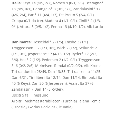
Italia:
Keys 14 (4/5, 2/2), Romeo 9 (0/1, 3/5), Bestagno*
18 (8/9, 0/1), Carangelo* 3 (0/1, 1/2), Zandalasini* 17
(4/6, 2/4), Pan* 11 (4/4, 1/3), De Pretto 5 (2/4, 0/1),
Crippa (0/1 da tre), Madera 4 (1/1, 0/1), Cinili* 2 (1/3,
0/1), Attura 5 (0/5, 1/2), Penna 13 (4/10, 1/2). All: Lardo
Danimarca:
Hesseldal* 2 (1/5), Emsbo 3 (1/1),
Tryggedsson I. 2 (1/3, 0/1), Wich 2 (1/2), Seilund* 2
(1/1, 0/1), Jespersen* 17 (4/13, 1/2), Ryder* 17 (2/2,
3/6), Hee* 2 (1/2), Pedersen 2 (1/2, 0/1), Tryggedsson
S. 6 (0/2, 2/6), Mikkelsen, Rimdal (0/2, 0/2). All: Krone
Tiri da due Ita 28/49, Dan 13/35; Tiri da tre Ita 11/25,
Dan 6/21; Tiri liberi Ita 12/14, Dan 11/14. Rimbalzi Ita
40 (6 Keys), Dan 30 (6 Jespersen). Assist Ita 37 (6
Zandalasini), Dan 14 (5 Ryder).
Usciti 5 falli: nessuno
Arbitri: Mehmet Karabilecen (Turchia), Jelena Tomic
(Croazia), Gvidas Gedvilas (Lituania)