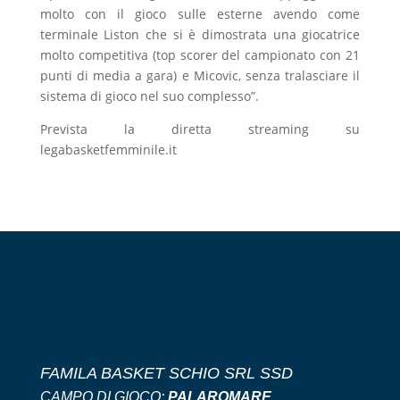
molto con il gioco sulle esterne avendo come
terminale Liston che si è dimostrata una giocatrice
molto competitiva (top scorer del campionato con 21
punti di media a gara) e Micovic, senza tralasciare il
sistema di gioco nel suo complesso”.
Prevista la diretta streaming su
legabasketfemminile.it
FAMILA BASKET SCHIO SRL SSD
CAMPO DI GIOCO:
PALAROMARE