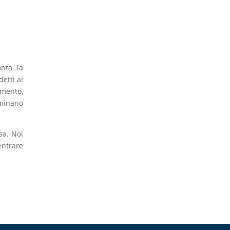
nta la
etti ai
amento,
rminano
sa. Noi
entrare