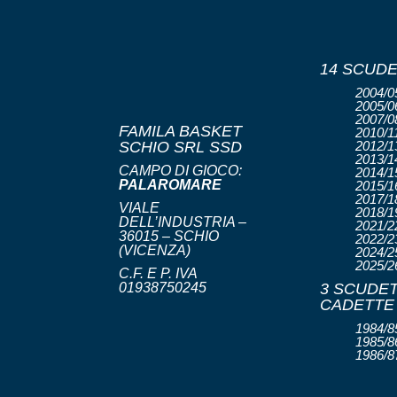
14 SCUDE
2004/05
2005/06
2007/08
FAMILA BASKET
2010/11
SCHIO SRL SSD
2012/13
2013/14
CAMPO DI GIOCO:
2014/15
PALAROMARE
2015/16
2017/18
VIALE
2018/19
DELL’INDUSTRIA –
2021/22
36015 – SCHIO
2022/23
(VICENZA)
2024/25
2025/2
C.F. E P. IVA
01938750245
3 SCUDET
CADETTE
1984/85
1985/86
1986/8