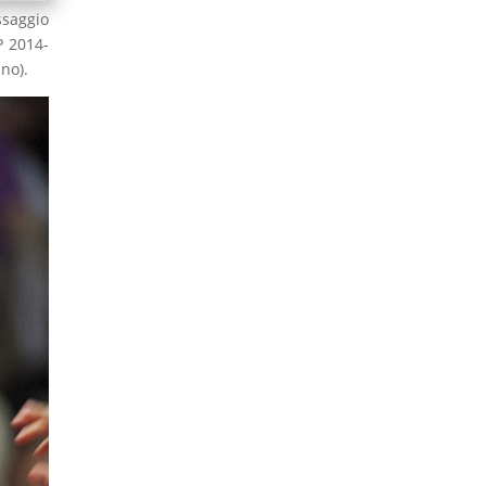
ssaggio
P 2014-
ano).