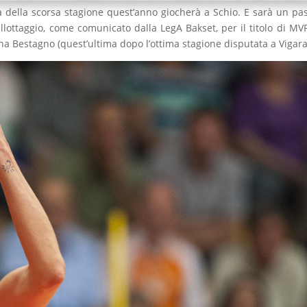
a della scorsa stagione quest’anno giocherà a Schio. E sarà un pa
llottaggio, come comunicato dalla LegA Bakset, per il titolo di MV
tina Bestagno (quest’ultima dopo l’ottima stagione disputata a Vigar