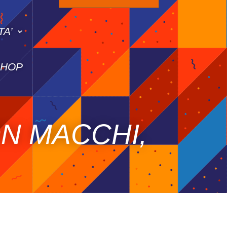
TA’
SHOP
ON MACCHI,