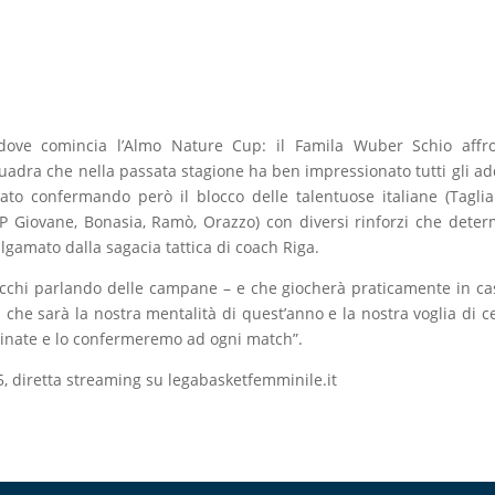
dove comincia l’Almo Nature Cup: il Famila Wuber Schio affro
adra che nella passata stagione ha ben impressionato tutti gli add
vato confermando però il blocco delle talentuose italiane (Tagli
P Giovane, Bonasia, Ramò, Orazzo) con diversi rinforzi che dete
gamato dalla sagacia tattica di coach Riga.
chi parlando delle campane – e che giocherà praticamente in ca
he sarà la nostra mentalità di quest’anno e la nostra voglia di c
rminate e lo confermeremo ad ogni match”.
5, diretta streaming su legabasketfemminile.it