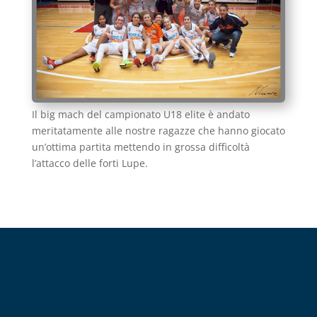
Il big mach del campionato U18 elite è andato
meritatamente alle nostre ragazze che hanno giocato
un’ottima partita mettendo in grossa difficoltà
l’attacco delle forti Lupe.